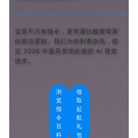
这里不只有指令，更有通往极致审美
的算法逻辑。我们为你剥离杂讯，锁
定 2026 年最具变现价值的 AI 视觉
技术。
浏
领
览
取
指
起
令
航
百
礼
科
包