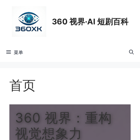
跳
至
360 视界·AI 短剧百科
内
容
菜单
首页
360 视界：重构
视觉想象力