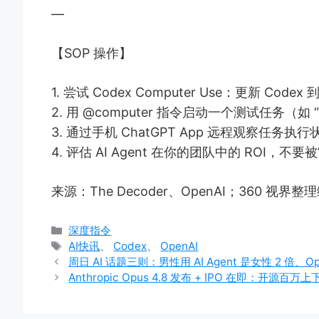
—
【SOP 操作】
1. 尝试 Codex Computer Use：更新 Cod
2. 用 @computer 指令启动一个测试任务（
3. 通过手机 ChatGPT App 远程观察任务执行
4. 评估 AI Agent 在你的团队中的 ROI，
来源：The Decoder、OpenAI；360 视界整
分
深度指令
类
标
AI快讯
、
Codex
、
OpenAI
签
周日 AI 话题三则：男性用 AI Agent 是女性 2 倍、
Anthropic Opus 4.8 发布 + IPO 在即：开源百万