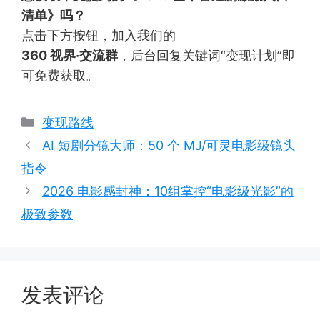
清单》吗？
点击下方按钮，加入我们的
360 视界·交流群
，后台回复关键词“变现计划”即
可免费获取。
分
变现路线
类
AI 短剧分镜大师：50 个 MJ/可灵电影级镜头
指令
2026 电影感封神：10组掌控“电影级光影”的
极致参数
发表评论