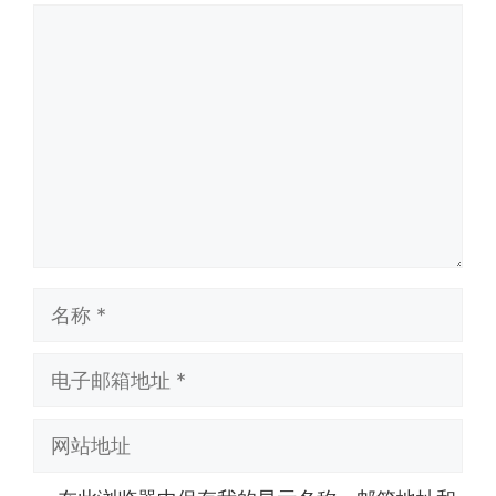
评
论
名
称
电
子
邮
网
箱
站
地
地