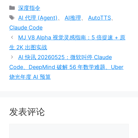
分
深度指令
类
标
AI 代理 (Agent)
、
AI推理
、
AutoTTS
、
签
Claude Code
MJ V8 Alpha 视觉灵感指南：5 倍提速 + 原
生 2K 出图实战
AI 快讯 20260525：微软叫停 Claude
Code、DeepMind 破解 56 年数学难题、Uber
烧光年度 AI 预算
发表评论
评
论