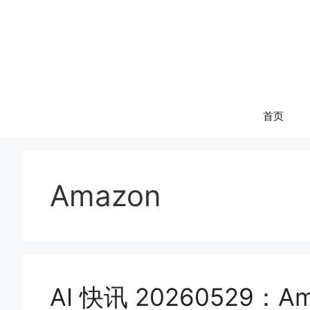
跳
至
内
容
首页
Amazon
AI 快讯 20260529：Am