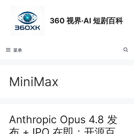
跳
至
360 视界·AI 短剧百科
内
容
菜单
MiniMax
Anthropic Opus 4.8 发
布 + IPO 在即：开源百