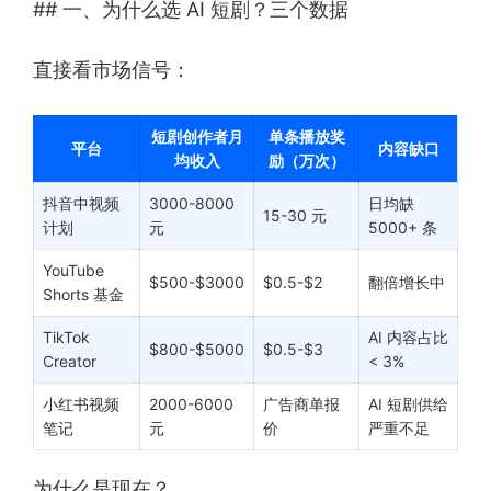
## 一、为什么选 AI 短剧？三个数据
直接看市场信号：
短剧创作者月
单条播放奖
平台
内容缺口
均收入
励（万次）
抖音中视频
3000-8000
日均缺
15-30 元
计划
元
5000+ 条
YouTube
$500-$3000
$0.5-$2
翻倍增长中
Shorts 基金
TikTok
AI 内容占比
$800-$5000
$0.5-$3
Creator
< 3%
小红书视频
2000-6000
广告商单报
AI 短剧供给
笔记
元
价
严重不足
为什么是现在？