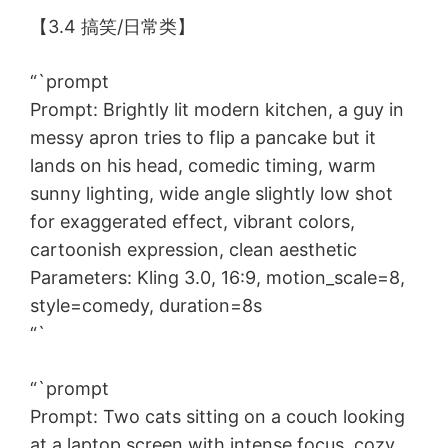
【3.4 搞笑/日常类】
“`prompt
Prompt: Brightly lit modern kitchen, a guy in
messy apron tries to flip a pancake but it
lands on his head, comedic timing, warm
sunny lighting, wide angle slightly low shot
for exaggerated effect, vibrant colors,
cartoonish expression, clean aesthetic
Parameters: Kling 3.0, 16:9, motion_scale=8,
style=comedy, duration=8s
“`
“`prompt
Prompt: Two cats sitting on a couch looking
at a laptop screen with intense focus, cozy