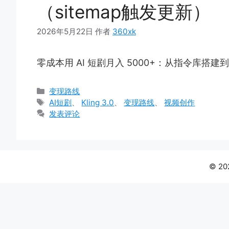
（sitemap触发更新）
2026年5月22日
作者
360xk
零成本用 AI 短剧月入 5000+：从指令库搭建
分
变现路线
类
标
AI短剧
、
Kling 3.0
、
变现路线
、
视频创作
签
发表评论
© 20