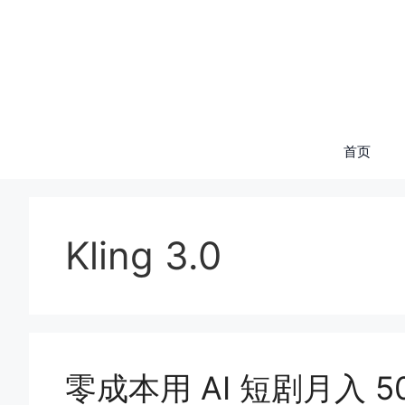
跳
至
内
容
首页
Kling 3.0
零成本用 AI 短剧月入