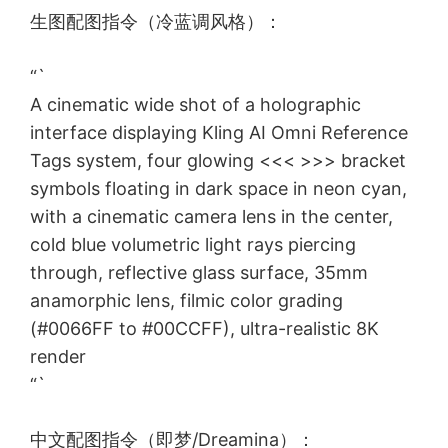
生图配图指令（冷蓝调风格）：
“`
A cinematic wide shot of a holographic
interface displaying Kling AI Omni Reference
Tags system, four glowing <<< >>> bracket
symbols floating in dark space in neon cyan,
with a cinematic camera lens in the center,
cold blue volumetric light rays piercing
through, reflective glass surface, 35mm
anamorphic lens, filmic color grading
(#0066FF to #00CCFF), ultra-realistic 8K
render
“`
中文配图指令（即梦/Dreamina）：