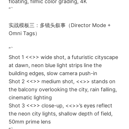
floating, filmic color grading, 4K
“`
实战模板三：多镜头叙事（Director Mode +
Omni Tags）
“`
Shot 1 <<
>> wide shot, a futuristic cityscape
at dawn, neon blue light strips line the
building edges, slow camera push-in
Shot 2 <<
>> medium shot, <<
>> stands on
the balcony overlooking the city, rain falling,
cinematic lighting
Shot 3 <<
>> close-up, <<
>>’s eyes reflect
the neon city lights, shallow depth of field,
50mm prime lens