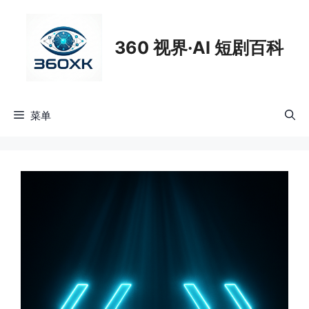
跳
至
360 视界·AI 短剧百科
内
容
菜单