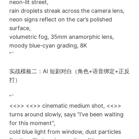
neon-lit street,
rain droplets streak across the camera lens,
neon signs reflect on the car’s polished
surface,
volumetric fog, 35mm anamorphic lens,
moody blue-cyan grading, 8K
“`
实战模板二：AI 短剧对白（角色+语音绑定+正反
打）
“`
<<
>> <<
>> cinematic medium shot, <<
>>
turns around slowly, says “I’ve been waiting
for this moment”,
cold blue light from window, dust particles