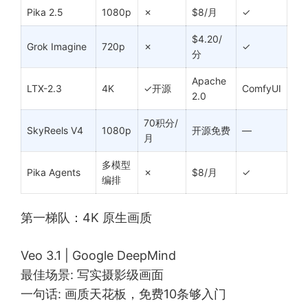
Pika 2.5
1080p
✗
$8/月
✓
$4.20/
Grok Imagine
720p
✗
✓
分
Apache
LTX-2.3
4K
✓开源
ComfyUI
2.0
70积分/
SkyReels V4
1080p
开源免费
—
月
多模型
Pika Agents
✗
$8/月
✓
编排
第一梯队：4K 原生画质
Veo 3.1 | Google DeepMind
最佳场景: 写实摄影级画面
一句话: 画质天花板，免费10条够入门