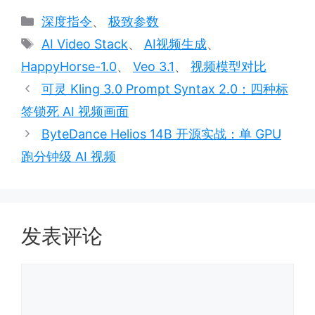
分
深度指令
、
极致参数
类
标
AI Video Stack
、
AI视频生成
、
签
HappyHorse-1.0
、
Veo 3.1
、
视频模型对比
可灵 Kling 3.0 Prompt Syntax 2.0：四种标
签锁死 AI 视频画面
ByteDance Helios 14B 开源实战：单 GPU
跑分钟级 AI 视频
发表评论
评
论