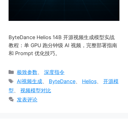
ByteDance Helios 14B 开源视频生成模型实战
教程：单 GPU 跑分钟级 AI 视频，完整部署指南
和 Prompt 优化技巧。
分
极致参数
、
深度指令
类
标
AI视频生成
、
ByteDance
、
Helios
、
开源模
签
型
、
视频模型对比
发表评论