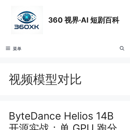
跳
至
360 视界·AI 短剧百科
内
容
菜单
视频模型对比
ByteDance Helios 14B
开源实战：单 GPU 跑分