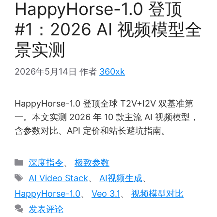
HappyHorse-1.0 登顶
#1：2026 AI 视频模型全
景实测
2026年5月14日
作者
360xk
HappyHorse-1.0 登顶全球 T2V+I2V 双基准第
一。本文实测 2026 年 10 款主流 AI 视频模型，
含参数对比、API 定价和站长避坑指南。
分
深度指令
、
极致参数
类
标
AI Video Stack
、
AI视频生成
、
签
HappyHorse-1.0
、
Veo 3.1
、
视频模型对比
发表评论